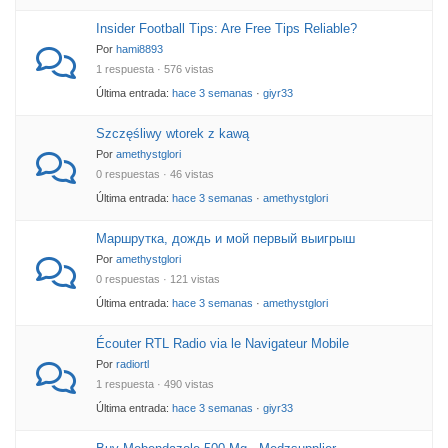
Insider Football Tips: Are Free Tips Reliable?
Por
hami8893
1 respuesta · 576 vistas
Última entrada:
hace 3 semanas
·
giyr33
Szczęśliwy wtorek z kawą
Por
amethystglori
0 respuestas · 46 vistas
Última entrada:
hace 3 semanas
·
amethystglori
Маршрутка, дождь и мой первый выигрыш
Por
amethystglori
0 respuestas · 121 vistas
Última entrada:
hace 3 semanas
·
amethystglori
Écouter RTL Radio via le Navigateur Mobile
Por
radiortl
1 respuesta · 490 vistas
Última entrada:
hace 3 semanas
·
giyr33