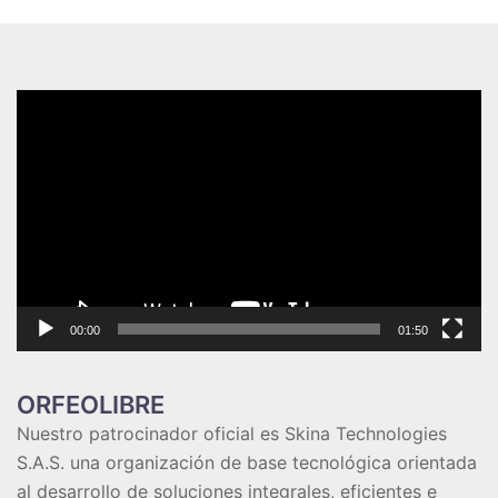
Reproductor
de
vídeo
00:00
01:50
ORFEOLIBRE
Nuestro patrocinador oficial es
Skina Technologies
S.A.S
. una organización de base tecnológica orientada
al desarrollo de soluciones integrales, eficientes e