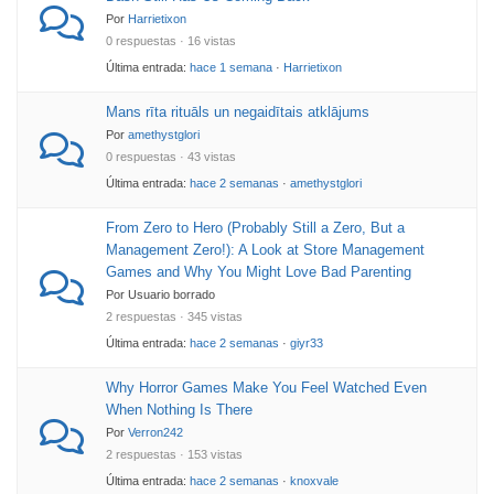
Por
Harrietixon
0 respuestas · 16 vistas
Última entrada:
hace 1 semana
·
Harrietixon
Mans rīta rituāls un negaidītais atklājums
Por
amethystglori
0 respuestas · 43 vistas
Última entrada:
hace 2 semanas
·
amethystglori
From Zero to Hero (Probably Still a Zero, But a
Management Zero!): A Look at Store Management
Games and Why You Might Love Bad Parenting
Por Usuario borrado
2 respuestas · 345 vistas
Última entrada:
hace 2 semanas
·
giyr33
Why Horror Games Make You Feel Watched Even
When Nothing Is There
Por
Verron242
2 respuestas · 153 vistas
Última entrada:
hace 2 semanas
·
knoxvale