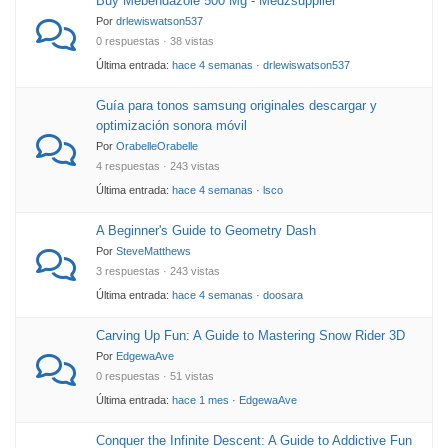
Buy Mebendazole 500 Mg - Medzsupplier
Por
drlewiswatson537
0 respuestas · 38 vistas
Última entrada:
hace 4 semanas
·
drlewiswatson537
Guía para tonos samsung originales descargar y
optimización sonora móvil
Por
OrabelleOrabelle
4 respuestas · 243 vistas
Última entrada:
hace 4 semanas
·
lsco
A Beginner's Guide to Geometry Dash
Por
SteveMatthews
3 respuestas · 243 vistas
Última entrada:
hace 4 semanas
·
doosara
Carving Up Fun: A Guide to Mastering Snow Rider 3D
Por
EdgewaAve
0 respuestas · 51 vistas
Última entrada:
hace 1 mes
·
EdgewaAve
Conquer the Infinite Descent: A Guide to Addictive Fun