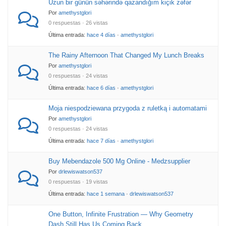
Uzun bir günün səhərində qazandığım kiçik zəfər
Por
amethystglori
0 respuestas · 26 vistas
Última entrada:
hace 4 días
·
amethystglori
The Rainy Afternoon That Changed My Lunch Breaks
Por
amethystglori
0 respuestas · 24 vistas
Última entrada:
hace 6 días
·
amethystglori
Moja niespodziewana przygoda z ruletką i automatami
Por
amethystglori
0 respuestas · 24 vistas
Última entrada:
hace 7 días
·
amethystglori
Buy Mebendazole 500 Mg Online - Medzsupplier
Por
drlewiswatson537
0 respuestas · 19 vistas
Última entrada:
hace 1 semana
·
drlewiswatson537
One Button, Infinite Frustration — Why Geometry
Dash Still Has Us Coming Back