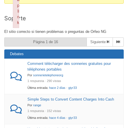
p
You
li
are
n
Soporte
here:
k
Failed to initialize plugin: wplink
El sitio correcto si tienen problemas o preguntas de Orfeo NG
Página 1 de 16
Siguiente
Debates
Comment télécharger des sonneries gratuites pour
téléphones portables
Por
sonnerietelephoneorg
1 respuesta · 290 vistas
Última entrada:
hace 2 días
·
giyr33
Simple Steps to Convert Content Charges Into Cash
Por
range
1 respuesta · 152 vistas
Última entrada:
hace 4 días
·
giyr33