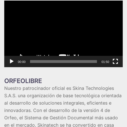
Reproductor
de
vídeo
00:00
01:50
ORFEOLIBRE
Nuestro patrocinador oficial es
Skina Technologies
S.A.S
. una organización de base tecnológica orientada
al desarrollo de soluciones integrales, eficientes e
innovadoras. Con el desarrollo de la versión 4 de
Orfeo, el
Sistema de Gestión Documental
más usado
en el mercado, Skinatech se ha convertido en casa