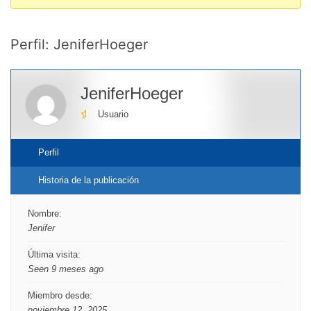
You
are
Perfil: JeniferHoeger
here:
JeniferHoeger
Usuario
Perfil
Historia de la publicación
Nombre:
Jenifer
Última visita:
Seen 9 meses ago
Miembro desde:
noviembre 12, 2025