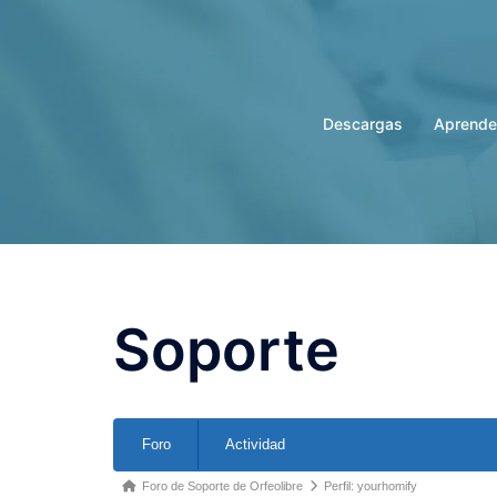
Saltar
al
contenido
Descargas
Aprende
Soporte
Forum
Foro
Actividad
Navigation
Forum
Foro de Soporte de Orfeolibre
Perfil: yourhomify