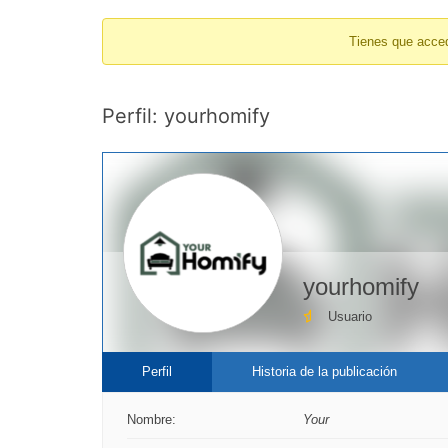
breadcrumbs
Tienes que acced
-
You
are
Perfil: yourhomify
here:
yourhomify
Usuario
Perfil
Historia de la publicación
Nombre:
Your